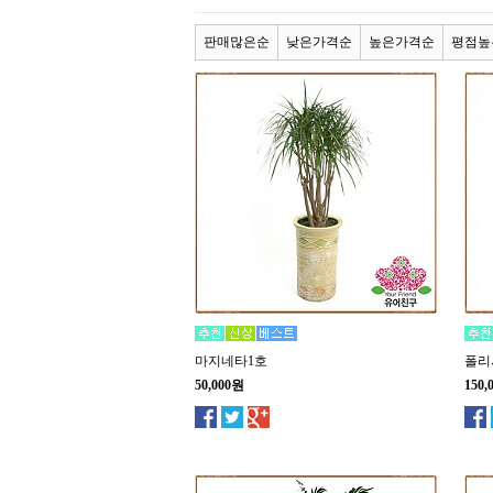
판매많은순
낮은가격순
높은가격순
평점높
마지네타1호
폴리
50,000원
150,