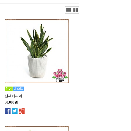
리스
갤러
트뷰
리뷰
산세베리아
50,000원