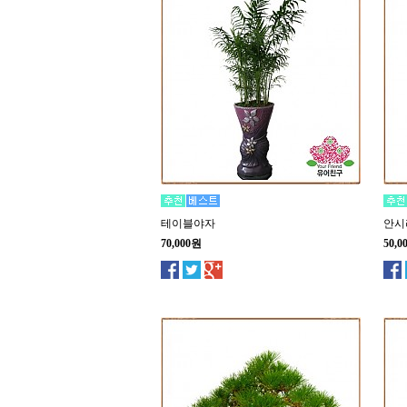
테이블야자
안시
70,000원
50,0