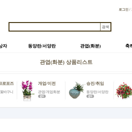
로그인 /
상자
동양란/서양란
관엽(화분)
축
관엽(화분) 상품리스트
프로포즈
개업/이전
승진/취임
/꽃바구니
관엽/개업화분
동양란/서양란