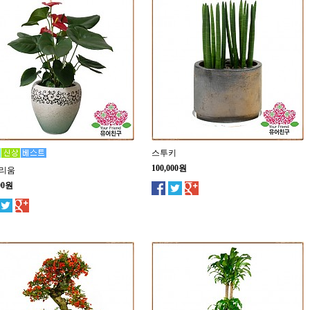
스투키
100,000원
리움
00원