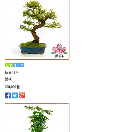
느릅나무
분재
200,000원