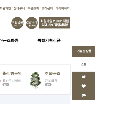
회원가입 /
장바구니 /
주문조회 /
고객센터 /
마이페이지
하/근조화환
특별기획상품
오늘 본 상품
없음
출산/병문안
추모/근조
꽃바구니세트
근조화환