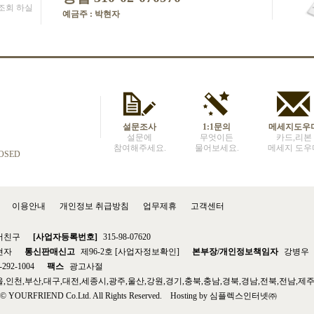
조회 하실
예금주 : 박현자
설문조사
1:1문의
메세지도우
설문에
무엇이든
카드,리본
참여해주세요.
물어보세요.
메세지 도우
LOSED
이용안내
개인정보 취급방침
업무제휴
고객센터
어친구
[사업자등록번호]
315-98-07620
현자
통신판매신고
제96-2호 [사업자정보확인]
본부장/개인정보책임자
강병우
-292-1004
팩스
광고사절
,인천,부산,대구,대전,세종시,광주,울산,강원,경기,충북,충남,경북,경남,전북,전남,제
t © YOURFRIEND Co.Ltd. All Rights Reserved. Hosting by 심플렉스인터넷㈜