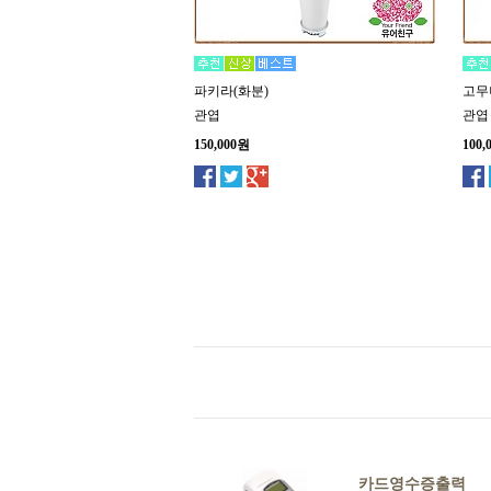
파키라(화분)
고무
관엽
관엽
150,000원
100,
카드영수증출력