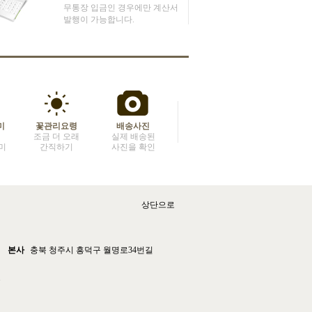
무통장 입금인 경우에만 계산서
발행이 가능합니다.
미
꽃관리요령
배송사진
조금 더 오래
실제 배송된
미
간직하기
사진을 확인
상단으로
본사
충북 청주시 흥덕구 월명로34번길
주