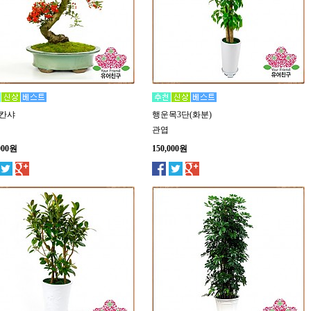
칸샤
행운목3단(화분)
관엽
000원
150,000원