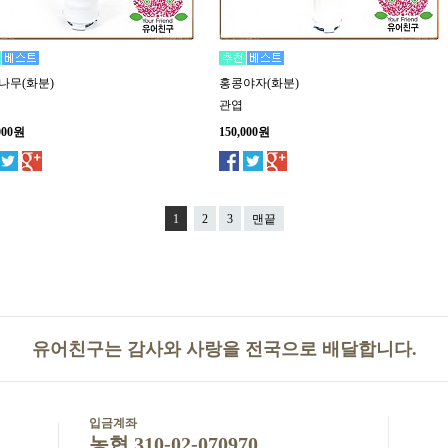
나무(화분)
홍콩야자(화분)
관엽
000원
150,000원
1
2
3
맨끝
유어친구는 감사와 사랑을 전국으로 배달합니다.
입금계좌
농협 310-02-070970