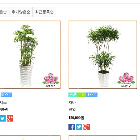
은순
후기많은순
최근등록순
셔스
자바
000원
관엽
150,000원