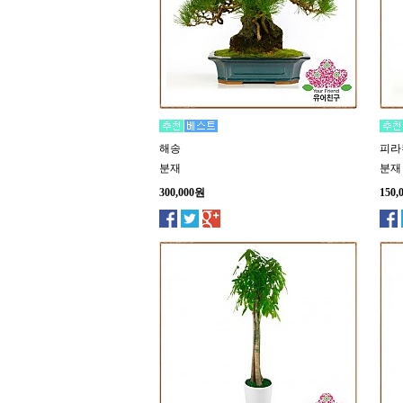
해송
피라
분재
분재
300,000원
150,