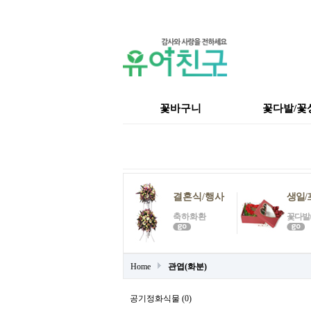
꽃바구니
꽃다발/꽃
결혼식/행사
생일/
축하화환
꽃다발
Home
관엽(화분)
공기정화식물 (0)