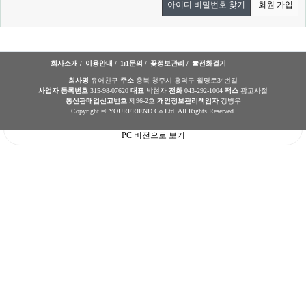
아이디 비밀번호 찾기
회원 가입
회사소개 /
이용안내 /
1:1문의 /
꽃정보관리 /
☎전화걸기
회사명
유어친구
주소
충북 청주시 흥덕구 월명로34번길
사업자 등록번호
315-98-07620
대표
박현자
전화
043-292-1004
팩스
광고사절
통신판매업신고번호
제96-2호
개인정보관리책임자
강병우
Copyright © YOURFRIEND Co.Ltd. All Rights Reserved.
PC 버전으로 보기